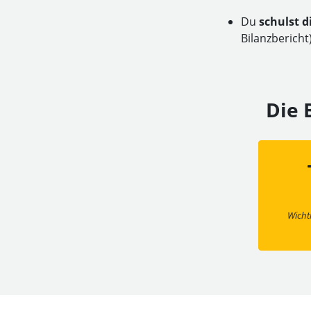
Du
schulst d
Bilanzberich
Die 
Wicht