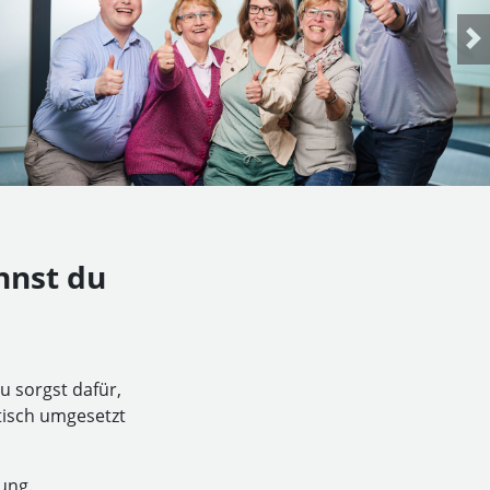
nnst du
u sorgst dafür,
tisch umgesetzt
ung.