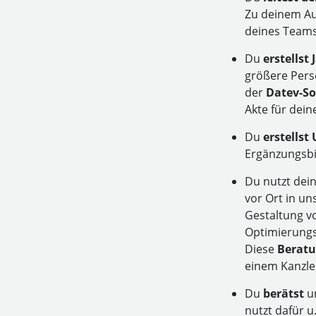
Zu deinem Au
deines Teams
Du
erstellst
größere Perso
der
Datev-So
Akte für dei
Du
erstells
Ergänzungsbi
Du nutzt dei
vor Ort in un
Gestaltung 
Optimierungs
Diese
Beratu
einem Kanzle
Du
berätst
u
nutzt dafür 