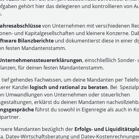
fgaben gehört hier das delegieren und kontrollieren von A
.
 Jahresabschlüsse
von Unternehmen mit verschiedenen Rec
nen- und Kapitalgesellschaften und kleinere Konzerne. Dabe
ftware Bilanzberichte
und dokumentierst diese in einer di
nen festen Mandantenstamm.
t Unternehmenssteuererklärungen
, einschließlich Sonder-
lanzen, für deinen festen Mandantenstamm.
n tief gehendes Fachwissen, um deine Mandanten per Telefon
serer Kanzlei
logisch und rational zu beraten
. Bei Spezial
von Umwandlungen von Unternehmen oder steuerlichen
gestaltungen, erklärst du deinen Mandanten nachvollziehba
ngsgespräche
führst du sowohl in Eigenregie als auch in K
ipartner.
nsere Mandanten bezüglich der
Erfolgs- und Liquiditätsp
u.a. Datev-Wirtschaftsberatung und Datev-Kostenrechnunge