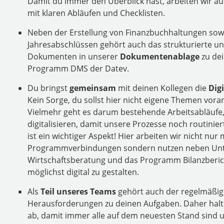
Damit du immer den Überblick hast, arbeiten wir a
mit klaren Abläufen und Checklisten.
Neben der Erstellung von Finanzbuchhaltungen sow
Jahresabschlüssen gehört auch das strukturierte un
Dokumenten in unserer
Dokumentenablage
zu dei
Programm DMS der Datev.
Du bringst
gemeinsam
mit deinen Kollegen die
Dig
Kein Sorge, du sollst hier nicht eigene Themen vor
Vielmehr geht es darum bestehende Arbeitsabläufe,
digitalisieren, damit unsere Prozesse noch routinier
ist ein wichtiger Aspekt! Hier arbeiten wir nicht nur 
Programmverbindungen sondern nutzen neben Unt
Wirtschaftsberatung und das Programm Bilanzberic
möglichst digital zu gestalten.
Als
Teil unseres Teams
gehört auch der regelmäßig
Herausforderungen zu deinen Aufgaben. Daher halt
ab, damit immer alle auf dem neuesten
Stand
sind 