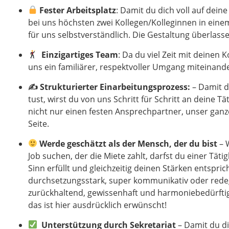
Fester Arbeitsplatz
: Damit du dich voll auf dein
bei uns höchsten zwei Kollegen/Kolleginnen in einem
für uns selbstverständlich. Die Gestaltung überlasse
Einzigartiges Team
: Da du viel Zeit mit deinen 
uns ein familiärer, respektvoller Umgang miteinande
✍️
Strukturierter Einarbeitungsprozess:
– Damit d
tust, wirst du von uns Schritt für Schritt an deine T
nicht nur einen festen Ansprechpartner, unser ganze
Seite.
W
erde geschätzt als der Mensch, der du bist
– 
Job suchen, der die Miete zahlt, darfst du einer Tät
Sinn erfüllt und gleichzeitig deinen Stärken entspric
durchsetzungsstark, super kommunikativ oder rede
zurückhaltend, gewissenhaft und harmoniebedürftig 
das ist hier ausdrücklich erwünscht!
Unterstützung durch Sekretariat
– Damit du d