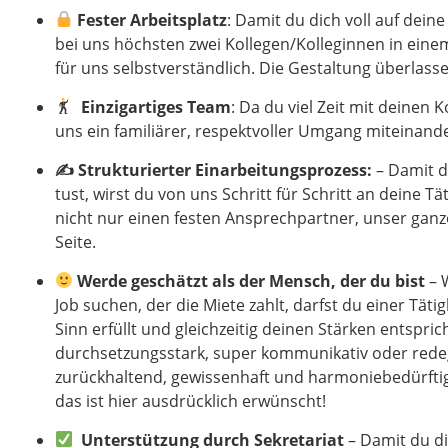
Fester Arbeitsplatz
: Damit du dich voll auf dein
bei uns höchsten zwei Kollegen/Kolleginnen in einem
für uns selbstverständlich. Die Gestaltung überlasse
Einzigartiges Team
: Da du viel Zeit mit deinen 
uns ein familiärer, respektvoller Umgang miteinande
✍️
Strukturierter Einarbeitungsprozess:
– Damit d
tust, wirst du von uns Schritt für Schritt an deine T
nicht nur einen festen Ansprechpartner, unser ganze
Seite.
W
erde geschätzt als der Mensch, der du bist
– 
Job suchen, der die Miete zahlt, darfst du einer Tät
Sinn erfüllt und gleichzeitig deinen Stärken entspric
durchsetzungsstark, super kommunikativ oder rede
zurückhaltend, gewissenhaft und harmoniebedürftig 
das ist hier ausdrücklich erwünscht!
Unterstützung durch Sekretariat
– Damit du d