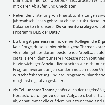
Damit du immer den Überblick hast, arbeiten wir a
mit klaren Abläufen und Checklisten.
Neben der Erstellung von Finanzbuchhaltungen sow
Jahresabschlüssen gehört auch das strukturierte un
Dokumenten in unserer
Dokumentenablage
zu dei
Programm DMS der Datev.
Du bringst
gemeinsam
mit deinen Kollegen die
Dig
Kein Sorge, du sollst hier nicht eigene Themen vor
Vielmehr geht es darum bestehende Arbeitsabläufe,
digitalisieren, damit unsere Prozesse noch routinier
ist ein wichtiger Aspekt! Hier arbeiten wir nicht nur 
Programmverbindungen sondern nutzen neben Unt
Wirtschaftsberatung und das Programm Bilanzberic
möglichst digital zu gestalten.
Als
Teil unseres Teams
gehört auch der regelmäßig
Herausforderungen zu deinen Aufgaben. Daher halt
ab, damit immer alle auf dem neuesten
Stand
sind 